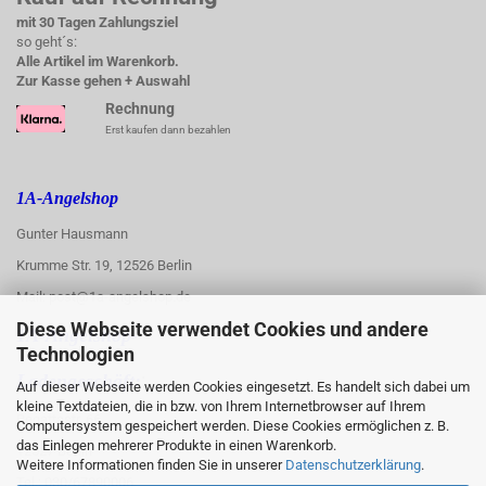
mit 30 Tagen Zahlungsziel
so geht´s:
Alle Artikel im Warenkorb.
Zur Kasse gehen + Auswahl
Rechnung
Erst kaufen dann bezahlen
1A-Angelshop
Gunter Hausmann
Krumme Str. 19, 12526 Berlin
Mail: post@1a-angelshop.de
Diese Webseite verwendet Cookies und andere
1A-Angelshop-
Technologien
:
Ladengeschäft:
Auf dieser Webseite werden Cookies eingesetzt. Es handelt sich dabei um
kleine Textdateien, die in bzw. von Ihrem Internetbrowser auf Ihrem
Regattastr. 66
Computersystem gespeichert werden. Diese Cookies ermöglichen z. B.
das Einlegen mehrerer Produkte in einen Warenkorb.
12527 Berlin
Weitere Informationen finden Sie in unserer
Datenschutzerklärung
.
Tel.: 030/67890006