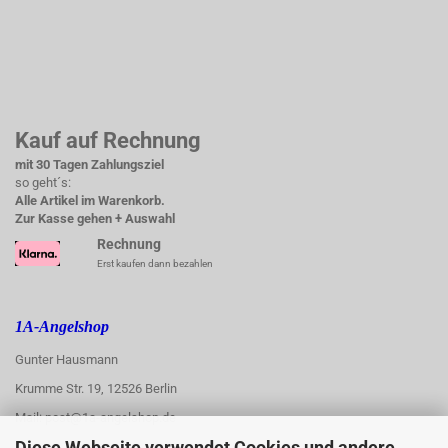
Kauf auf Rechnung
mit 30 Tagen Zahlungsziel
so geht´s:
Alle Artikel im Warenkorb.
Zur Kasse gehen + Auswahl
Rechnung
Erst kaufen dann bezahlen
1A-Angelshop
Gunter Hausmann
Krumme Str. 19, 12526 Berlin
Mail: post@1a-angelshop.de
Diese Webseite verwendet Cookies und andere