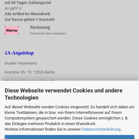
mit 30 Tagen Zahlungsziel
so geht´s:
Alle Artikel im Warenkorb.
Zur Kasse gehen + Auswahl
Rechnung
Erst kaufen dann bezahlen
1A-Angelshop
Gunter Hausmann
Krumme Str. 19, 12526 Berlin
Mail: post@1a-angelshop.de
Diese Webseite verwendet Cookies und andere
1A-Angelshop-
Technologien
:
Ladengeschäft:
Auf dieser Webseite werden Cookies eingesetzt. Es handelt sich dabei um
kleine Textdateien, die in bzw. von Ihrem Internetbrowser auf Ihrem
Regattastr. 66
Computersystem gespeichert werden. Diese Cookies ermöglichen z. B.
das Einlegen mehrerer Produkte in einen Warenkorb.
12527 Berlin
Weitere Informationen finden Sie in unserer
Datenschutzerklärung
.
Tel.: 030/67890006