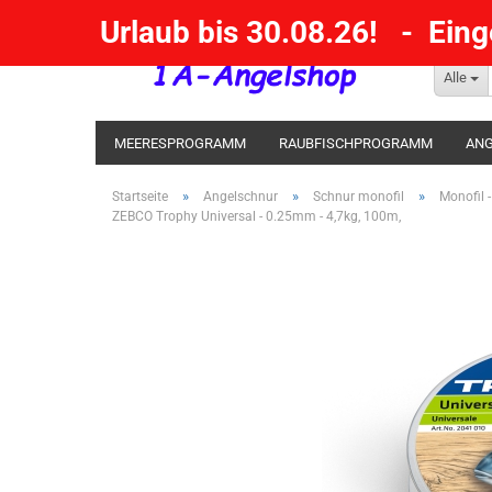
Urlaub bis 30.08.26! - Ein
Alle
MEERESPROGRAMM
RAUBFISCHPROGRAMM
ANG
KESCHER / SENKE / GAFF
POSEN SBIRULINOS
BL
»
»
»
Startseite
Angelschnur
Schnur monofil
Monofil -
ZEBCO Trophy Universal - 0.25mm - 4,7kg, 100m,
MESSER UND MEHR
RÄUCHERNN / OUTDOOR / BBQ