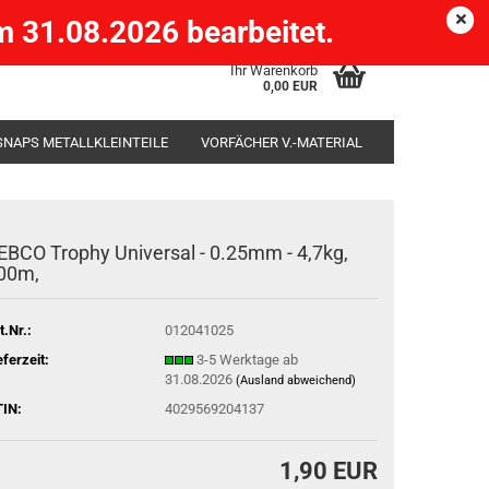
Köpenick )
eMail
Kundenlogin
Merkzettel
 31.08.2026 bearbeitet.
Ihr Warenkorb
0,00 EUR
SNAPS METALLKLEINTEILE
VORFÄCHER V.-MATERIAL
SÄCKE
RUTENHALTER STÄNDER ROD-POD
EBCO Trophy Universal - 0.25mm - 4,7kg,
00m,
t.Nr.:
012041025
eferzeit:
3-5 Werktage ab
31.08.2026
(Ausland abweichend)
IN:
4029569204137
1,90 EUR