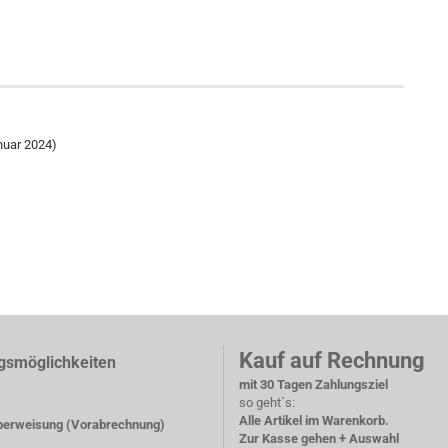
nuar 2024)
Kauf auf Rechnung
gsmöglichkeiten
mit 30 Tagen Zahlungsziel
so geht´s:
Alle Artikel im Warenkorb.
erweisung (Vorabrechnung)
Zur Kasse gehen + Auswahl