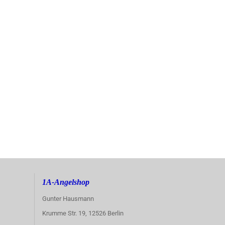
1A-Angelshop
Gunter Hausmann
Krumme Str. 19, 12526 Berlin