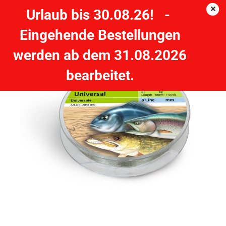
Urlaub bis 30.08.26! -
Eingehende Bestellungen
ZEBCO Trophy Universal - 0.20 mm - 3,0 kg, 100m
werden ab dem 31.08.2026
ZEBCO
bearbeitet.