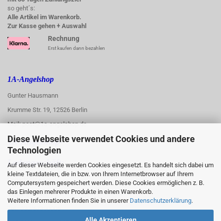
so geht´s:
Alle Artikel im Warenkorb.
Zur Kasse gehen + Auswahl
Rechnung
Erst kaufen dann bezahlen
1A-Angelshop
Gunter Hausmann
Krumme Str. 19, 12526 Berlin
Mail: post@1a-angelshop.de
Diese Webseite verwendet Cookies und andere
1A-Angelshop-
Technologien
:
Ladengeschäft:
Auf dieser Webseite werden Cookies eingesetzt. Es handelt sich dabei um
kleine Textdateien, die in bzw. von Ihrem Internetbrowser auf Ihrem
Regattastr. 66
Computersystem gespeichert werden. Diese Cookies ermöglichen z. B.
das Einlegen mehrerer Produkte in einen Warenkorb.
12527 Berlin
Weitere Informationen finden Sie in unserer
Datenschutzerklärung
.
Tel.: 030/67890006
Alle Akzeptieren