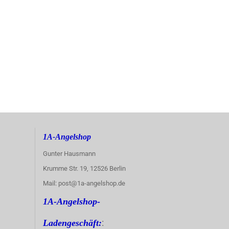
1A-Angelshop
Gunter Hausmann
Krumme Str. 19, 12526 Berlin
Mail: post@1a-angelshop.de
1A-Angelshop-
:
Ladengeschäft: