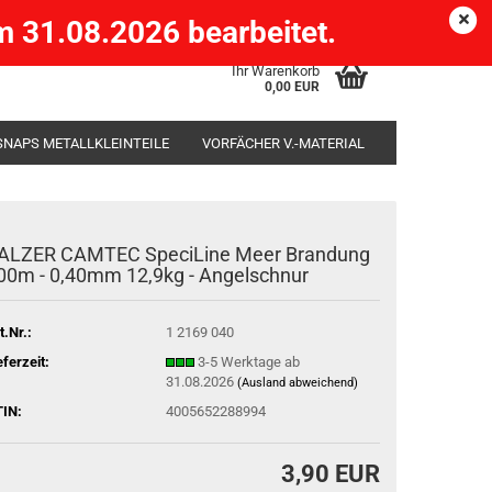
Köpenick )
eMail
Kundenlogin
Merkzettel
 31.08.2026 bearbeitet.
Ihr Warenkorb
0,00 EUR
SNAPS METALLKLEINTEILE
VORFÄCHER V.-MATERIAL
SÄCKE
RUTENHALTER STÄNDER ROD-POD
ALZER CAMTEC SpeciLine Meer Brandung
00m - 0,40mm 12,9kg - Angelschnur
t.Nr.:
1 2169 040
eferzeit:
3-5 Werktage ab
31.08.2026
(Ausland abweichend)
IN:
4005652288994
3,90 EUR