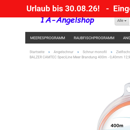
Urlaub bis 30.08.26! - Ein
Alle
MEERESPROGRAMM
RAUBFISCHPROGRAMM
ANG
KESCHER / SENKE / GAFF
POSEN SBIRULINOS
BL
»
»
»
Startseite
Angelschnur
Schnur monofil
Zielfisc
BALZER CAMTEC SpeciLine Meer Brandung 400m - 0,40mm 12,9k
MESSER UND MEHR
RÄUCHERNN / OUTDOOR / BBQ