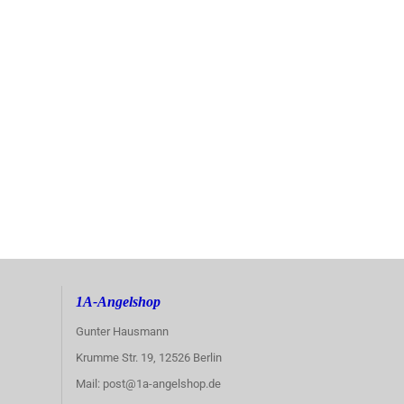
1A-Angelshop
Gunter Hausmann
Krumme Str. 19, 12526 Berlin
Mail: post@1a-angelshop.de