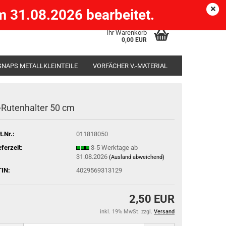
Köpenick )
eMail
Kundenlogin
Merkzettel
 31.08.2026 bearbeitet.
Ihr Warenkorb
0,00 EUR
SNAPS METALLKLEINTEILE
VORFÄCHER V.-MATERIAL
SÄCKE
RUTENHALTER STÄNDER ROD-POD
-Rutenhalter 50 cm
t.Nr.:
011818050
eferzeit:
3-5 Werktage ab
31.08.2026
(Ausland abweichend)
IN:
4029569313129
2,50 EUR
inkl. 19% MwSt. zzgl.
Versand