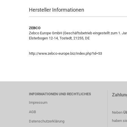
Hersteller Informationen
ZEBCO
Zebco Europe GmbH (Geschäftsbetrieb eingestellt zum 1. Ja
Elsterbogen 12-14, Tostedt, 21255, DE
http://www.zebco-europe.biz/index.php?id=53
INFORMATIONEN UND RECHTLICHES
Zahlun
Impressum
AGB
Neben
Üb
haben si
Datenschutzerklärung