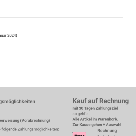
nuar 2024)
Kauf auf Rechnung
gsmöglichkeiten
mit 30 Tagen Zahlungsziel
so geht´s:
Alle Artikel im Warenkorb.
erweisung (Vorabrechnung)
Zur Kasse gehen + Auswahl
e folgende Zahlungsmöglichkeiten:
Rechnung