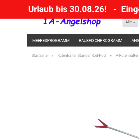
Urlaub bis 30.08.26! - Ein
Alle
MEERESPROGRAMM
RAUBFISCHPROGRAMM
ANG
KESCHER / SENKE / GAFF
POSEN SBIRULINOS
BL
»
»
Startseite
Rutenhalter Ständer Rod-Pod
V-Rutenhalte
MESSER UND MEHR
RÄUCHERNN / OUTDOOR / BBQ