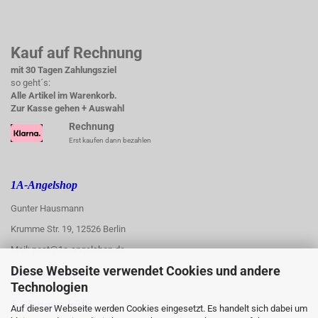
Kauf auf Rechnung
mit 30 Tagen Zahlungsziel
so geht´s:
Alle Artikel im Warenkorb.
Zur Kasse gehen + Auswahl
Rechnung
Erst kaufen dann bezahlen
1A-Angelshop
Gunter Hausmann
Krumme Str. 19, 12526 Berlin
Mail: post@1a-angelshop.de
Diese Webseite verwendet Cookies und andere
1A-Angelshop-
Technologien
:
Ladengeschäft:
Auf dieser Webseite werden Cookies eingesetzt. Es handelt sich dabei um