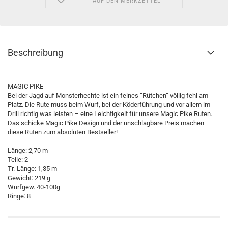
AUF DEN MERKZETTEL
Beschreibung
MAGIC PIKE
Bei der Jagd auf Monsterhechte ist ein feines “Rütchen” völlig fehl am
Platz. Die Rute muss beim Wurf, bei der Köderführung und vor allem im
Drill richtig was leisten – eine Leichtigkeit für unsere Magic Pike Ruten.
Das schicke Magic Pike Design und der unschlagbare Preis machen
diese Ruten zum absoluten Bestseller!
Länge: 2,70 m
Teile: 2
Tr.-Länge: 1,35 m
Gewicht: 219 g
Wurfgew. 40-100g
Ringe: 8