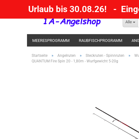
Urlaub bis 30.08.26! - Ein
Alle
MEERESPROGRAMM
RAUBFISCHPROGRAMM
ANG
KESCHER / SENKE / GAFF
POSEN SBIRULINOS
BL
»
»
»
Startseite
Angelruten
Steckruten - Spinnruten
Wu
QUANTUM Fire Spin 20 - 1,80m - Wurfgewicht 5-20g
MESSER UND MEHR
RÄUCHERNN / OUTDOOR / BBQ