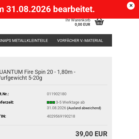
Köpenick )
eMail
Kundenlogin
Merkzettel
 31.08.2026 bearbeitet.
Ihr Warenkorb
0,00 EUR
SNAPS METALLKLEINTEILE
VORFÄCHER V.-MATERIAL
SÄCKE
RUTENHALTER STÄNDER ROD-POD
UANTUM Fire Spin 20 - 1,80m -
urfgewicht 5-20g
t.Nr.:
011902180
eferzeit:
3-5 Werktage ab
31.08.2026
(Ausland abweichend)
IN:
4029569190218
39,00 EUR