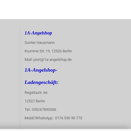
1A-Angelshop
Gunter Hausmann
Krumme Str. 19, 12526 Berlin
Mail: post@1a-angelshop.de
1A-Angelshop-
:
Ladengeschäft:
Regattastr. 66
12527 Berlin
Tel.: 030/67890006
Mobil/WhatsApp: 0176 550 90 773