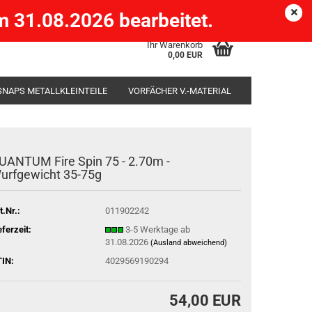
Köpenick )
eMail
Kundenlogin
Merkzettel
 31.08.2026 bearbeitet.
Ihr Warenkorb
0,00 EUR
SNAPS METALLKLEINTEILE
VORFÄCHER V.-MATERIAL
SÄCKE
RUTENHALTER STÄNDER ROD-POD
UANTUM Fire Spin 75 - 2.70m -
urfgewicht 35-75g
t.Nr.:
011902242
eferzeit:
3-5 Werktage ab
31.08.2026
(Ausland abweichend)
IN:
4029569190294
54,00 EUR