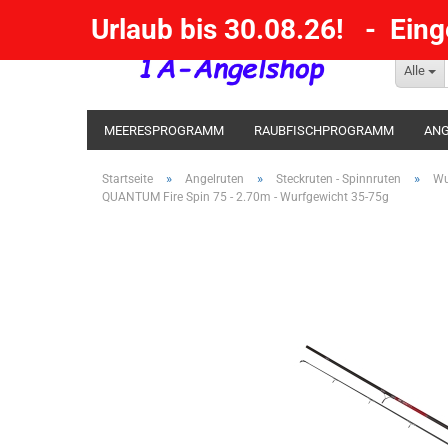
Urlaub bis 30.08.26! - Ein
Alle
MEERESPROGRAMM
RAUBFISCHPROGRAMM
ANG
KESCHER / SENKE / GAFF
POSEN SBIRULINOS
BL
»
»
»
Startseite
Angelruten
Steckruten - Spinnruten
Wu
QUANTUM Fire Spin 75 - 2.70m - Wurfgewicht 35-75g
MESSER UND MEHR
RÄUCHERNN / OUTDOOR / BBQ