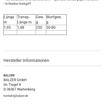
• Schlanker Korkgriff
Länge
Transp.-
Gew.
Wurfgew.
m
Länge m
g
g
1,95
1,48
250
30-80
Hersteller Informationen
BALZER
BALZER
GmbH
Im Tiegel 8
D-36367 Wartenberg
kontakt@balzer.de