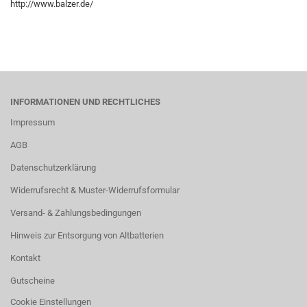
http://www.balzer.de/
INFORMATIONEN UND RECHTLICHES
Impressum
AGB
Datenschutzerklärung
Widerrufsrecht & Muster-Widerrufsformular
Versand- & Zahlungsbedingungen
Hinweis zur Entsorgung von Altbatterien
Kontakt
Gutscheine
Cookie Einstellungen