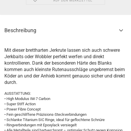
AUF DEN MERKZETTEL
Beschreibung
Mit dieser brettharten Jerkrute lassen sich auch schwere
Jerkbaits oder Wobbler perfekt werfen und direkt
kontrollieren. Dank der besonderen Härte des Blanks
kommen auch kleinste Rutenausschläge ungebremst beim
Köder an und der Anhieb kommt genauso sicher und direkt
durch.
AUSSTATTUNG:
• High Modulus IM-7 Carbon
• Super Stiff Action
• Power Fibre Concept
• Fein geschliffene Präzisions-Steckverbindungen
• Schlanke Titanium SIC Ringe, ideal für geflochtene Schnüre
• Ringverbindungen mit Epoxylack versiegelt
• Alle Metallteile sind hartverchromt – optimaler Schutz gegen Korrosion