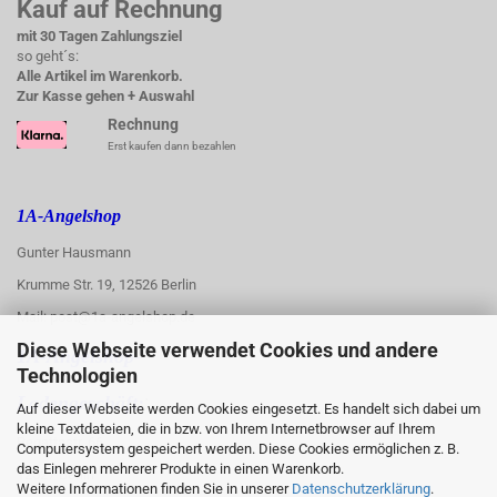
Kauf auf Rechnung
mit 30 Tagen Zahlungsziel
so geht´s:
Alle Artikel im Warenkorb.
Zur Kasse gehen + Auswahl
Rechnung
Erst kaufen dann bezahlen
1A-Angelshop
Gunter Hausmann
Krumme Str. 19, 12526 Berlin
Mail: post@1a-angelshop.de
Diese Webseite verwendet Cookies und andere
1A-Angelshop-
Technologien
:
Ladengeschäft:
Auf dieser Webseite werden Cookies eingesetzt. Es handelt sich dabei um
kleine Textdateien, die in bzw. von Ihrem Internetbrowser auf Ihrem
Regattastr. 66
Computersystem gespeichert werden. Diese Cookies ermöglichen z. B.
das Einlegen mehrerer Produkte in einen Warenkorb.
12527 Berlin
Weitere Informationen finden Sie in unserer
Datenschutzerklärung
.