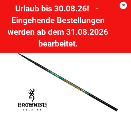
Urlaub bis 30.08.26! -
Eingehende Bestellungen
BROWNING Carbonium Tele - Stipprute 6,00m
werden ab dem 31.08.2026
BROWNING
bearbeitet.