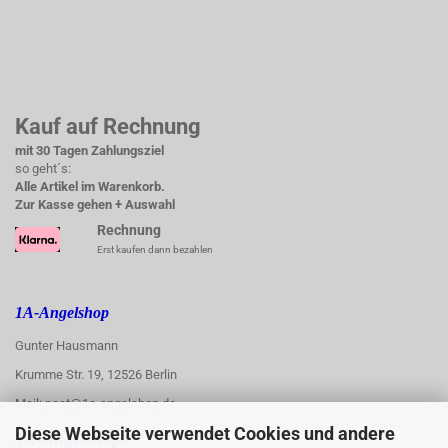
Kauf auf Rechnung
mit 30 Tagen Zahlungsziel
so geht´s:
Alle Artikel im Warenkorb.
Zur Kasse gehen + Auswahl
Rechnung
Erst kaufen dann bezahlen
1A-Angelshop
Gunter Hausmann
Krumme Str. 19, 12526 Berlin
Mail: post@1a-angelshop.de
Diese Webseite verwendet Cookies und andere
1A-Angelshop-