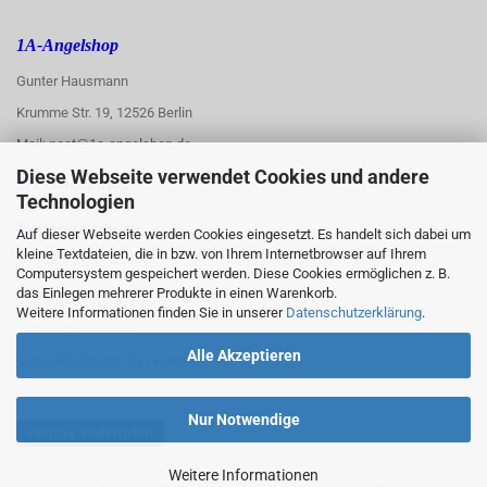
1A-Angelshop
Gunter Hausmann
Krumme Str. 19, 12526 Berlin
Mail: post@1a-angelshop.de
Diese Webseite verwendet Cookies und andere
1A-Angelshop-
Technologien
:
Ladengeschäft:
Auf dieser Webseite werden Cookies eingesetzt. Es handelt sich dabei um
kleine Textdateien, die in bzw. von Ihrem Internetbrowser auf Ihrem
Regattastr. 66
Computersystem gespeichert werden. Diese Cookies ermöglichen z. B.
das Einlegen mehrerer Produkte in einen Warenkorb.
12527 Berlin
Weitere Informationen finden Sie in unserer
Datenschutzerklärung
.
Tel.: 030/67890006
Alle Akzeptieren
Mobil/WhatsApp: 0176 550 90 773
Nur Notwendige
Vertrag widerrufen
Weitere Informationen