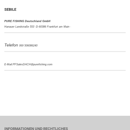
SEBILE
PURE FISHING Deutschland GmbH
Hanauer Landstraße 553 ·
D-60386 Frankfurt am Main ·
Telefon
069 506086240
E-Mail:PFSalesDACH@purefishing.com
INFORMATIONEN UND RECHTLICHES