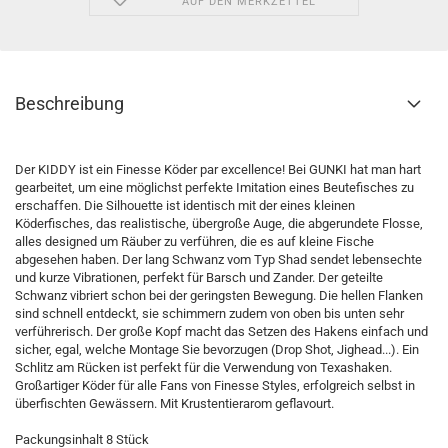
AUF DEN MERKZETTEL
Beschreibung
Der KIDDY ist ein Finesse Köder par excellence! Bei GUNKI hat man hart
gearbeitet, um eine möglichst perfekte Imitation eines Beutefisches zu
erschaffen. Die Silhouette ist identisch mit der eines kleinen
Köderfisches, das realistische, übergroße Auge, die abgerundete Flosse,
alles designed um Räuber zu verführen, die es auf kleine Fische
abgesehen haben. Der lang Schwanz vom Typ Shad sendet lebensechte
und kurze Vibrationen, perfekt für Barsch und Zander. Der geteilte
Schwanz vibriert schon bei der geringsten Bewegung. Die hellen Flanken
sind schnell entdeckt, sie schimmern zudem von oben bis unten sehr
verführerisch. Der große Kopf macht das Setzen des Hakens einfach und
sicher, egal, welche Montage Sie bevorzugen (Drop Shot, Jighead...). Ein
Schlitz am Rücken ist perfekt für die Verwendung von Texashaken.
Großartiger Köder für alle Fans von Finesse Styles, erfolgreich selbst in
überfischten Gewässern. Mit Krustentierarom geflavourt.
Packungsinhalt 8 Stück