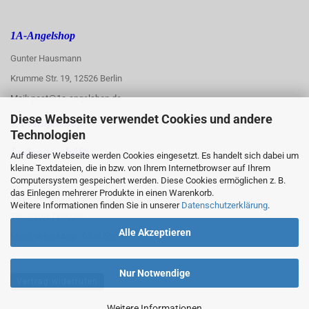
1A-Angelshop
Gunter Hausmann
Krumme Str. 19, 12526 Berlin
Mail: post@1a-angelshop.de
Diese Webseite verwendet Cookies und andere
1A-Angelshop-
Technologien
:
Ladengeschäft:
Auf dieser Webseite werden Cookies eingesetzt. Es handelt sich dabei um
kleine Textdateien, die in bzw. von Ihrem Internetbrowser auf Ihrem
Regattastr. 66
Computersystem gespeichert werden. Diese Cookies ermöglichen z. B.
das Einlegen mehrerer Produkte in einen Warenkorb.
12527 Berlin
Weitere Informationen finden Sie in unserer
Datenschutzerklärung
.
Tel.: 030/67890006
Alle Akzeptieren
Mobil/WhatsApp: 0176 550 90 773
Nur Notwendige
Vertrag widerrufen
Weitere Informationen