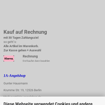
Kauf auf Rechnung
mit 30 Tagen Zahlungsziel
so geht´s:
Alle Artikel im Warenkorb.
Zur Kasse gehen + Auswahl
Rechnung
Erst kaufen dann bezahlen
1A-Angelshop
Gunter Hausmann
Krumme Str. 19, 12526 Berlin
Mail: post@1a-angelshop.de
Diese Webseite verwendet Cookies und andere