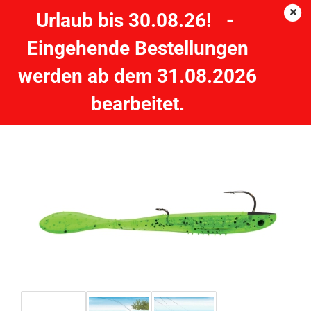
Urlaub bis 30.08.26! -
Eingehende Bestellungen
QUANTUM Joker Lure - BABY BASS - 12 cm - 4 g
werden ab dem 31.08.2026
QUANTUM
bearbeitet.