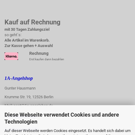
Kauf auf Rechnung
mit 30 Tagen Zahlungsziel
so geht´s:
Alle Artikel im Warenkorb.
Zur Kasse gehen + Auswahl
Rechnung
Erst kaufen dann bezahlen
1A-Angelshop
Gunter Hausmann
Krumme Str. 19, 12526 Berlin
Mail: post@1a-angelshop.de
Diese Webseite verwendet Cookies und andere
1A-Angelshop-
Technologien
:
Ladengeschäft:
Auf dieser Webseite werden Cookies eingesetzt. Es handelt sich dabei um