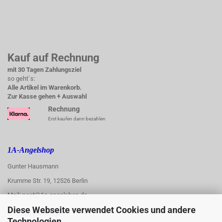
Kauf auf Rechnung
mit 30 Tagen Zahlungsziel
so geht´s:
Alle Artikel im Warenkorb.
Zur Kasse gehen + Auswahl
Rechnung
Erst kaufen dann bezahlen
1A-Angelshop
Gunter Hausmann
Krumme Str. 19, 12526 Berlin
Mail: post@1a-angelshop.de
Diese Webseite verwendet Cookies und andere
1A-Angelshop-
Technologien