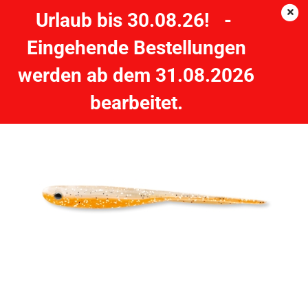
Urlaub bis 30.08.26! -
Eingehende Bestellungen
CORMORAN K-Don SPEAR TAIL S2 - 5 Stück - 10cm white-
werden ab dem 31.08.2026
orange
bearbeitet.
CORMORAN