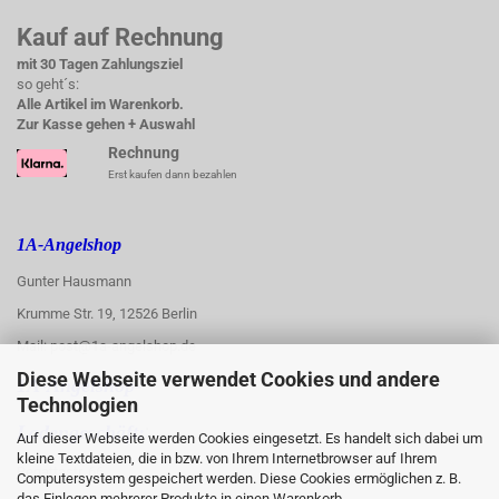
Kauf auf Rechnung
mit 30 Tagen Zahlungsziel
so geht´s:
Alle Artikel im Warenkorb.
Zur Kasse gehen + Auswahl
Rechnung
Erst kaufen dann bezahlen
1A-Angelshop
Gunter Hausmann
Krumme Str. 19, 12526 Berlin
Mail: post@1a-angelshop.de
Diese Webseite verwendet Cookies und andere
1A-Angelshop-
Technologien
:
Ladengeschäft:
Auf dieser Webseite werden Cookies eingesetzt. Es handelt sich dabei um
kleine Textdateien, die in bzw. von Ihrem Internetbrowser auf Ihrem
Regattastr. 66
Computersystem gespeichert werden. Diese Cookies ermöglichen z. B.
das Einlegen mehrerer Produkte in einen Warenkorb.