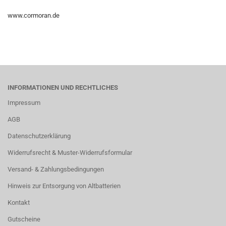
www.cormoran.de
INFORMATIONEN UND RECHTLICHES
Impressum
AGB
Datenschutzerklärung
Widerrufsrecht & Muster-Widerrufsformular
Versand- & Zahlungsbedingungen
Hinweis zur Entsorgung von Altbatterien
Kontakt
Gutscheine