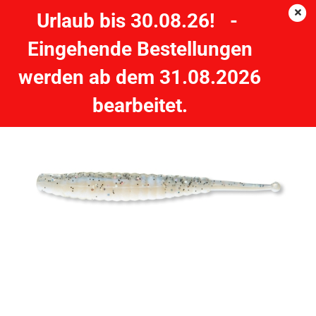
Urlaub bis 30.08.26! -
Eingehende Bestellungen
CORMORAN K-Don Slugtail S8 - 5 Stück - 10cm roach
werden ab dem 31.08.2026
CORMORAN
bearbeitet.