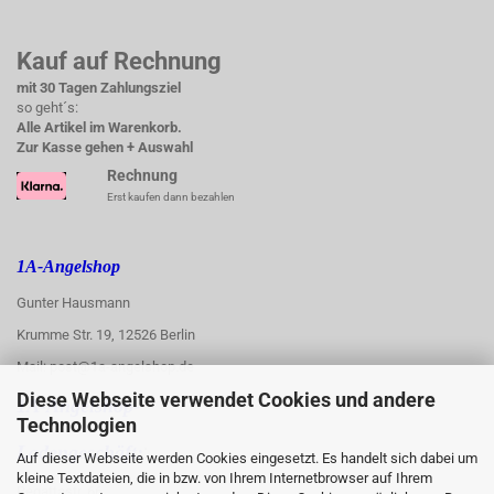
Kauf auf Rechnung
mit 30 Tagen Zahlungsziel
so geht´s:
Alle Artikel im Warenkorb.
Zur Kasse gehen + Auswahl
Rechnung
Erst kaufen dann bezahlen
1A-Angelshop
Gunter Hausmann
Krumme Str. 19, 12526 Berlin
Mail: post@1a-angelshop.de
Diese Webseite verwendet Cookies und andere
1A-Angelshop-
Technologien
:
Ladengeschäft:
Auf dieser Webseite werden Cookies eingesetzt. Es handelt sich dabei um
kleine Textdateien, die in bzw. von Ihrem Internetbrowser auf Ihrem
Regattastr. 66