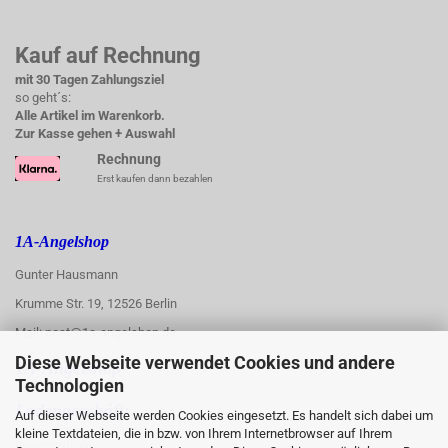
Kauf auf Rechnung
mit 30 Tagen Zahlungsziel
so geht´s:
Alle Artikel im Warenkorb.
Zur Kasse gehen + Auswahl
Rechnung
Erst kaufen dann bezahlen
1A-Angelshop
Gunter Hausmann
Krumme Str. 19, 12526 Berlin
Mail: post@1a-angelshop.de
Diese Webseite verwendet Cookies und andere
1A-Angelshop-
Technologien
:
Ladengeschäft:
Auf dieser Webseite werden Cookies eingesetzt. Es handelt sich dabei um
kleine Textdateien, die in bzw. von Ihrem Internetbrowser auf Ihrem
Regattastr. 66