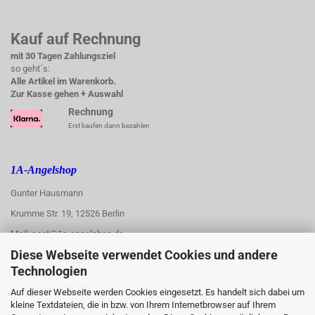
Kauf auf Rechnung
mit 30 Tagen Zahlungsziel
so geht´s:
Alle Artikel im Warenkorb.
Zur Kasse gehen + Auswahl
Rechnung
Erst kaufen dann bezahlen
1A-Angelshop
Gunter Hausmann
Krumme Str. 19, 12526 Berlin
Mail: post@1a-angelshop.de
Diese Webseite verwendet Cookies und andere
1A-Angelshop-
Technologien
:
Ladengeschäft:
Auf dieser Webseite werden Cookies eingesetzt. Es handelt sich dabei um
kleine Textdateien, die in bzw. von Ihrem Internetbrowser auf Ihrem
Regattastr. 66