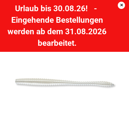
Urlaub bis 30.08.26! -
Eingehende Bestellungen
CORMORAN K-Don Round Tail Worm S4 - 5 Stück - 15cm
werden ab dem 31.08.2026
perlmutt
bearbeitet.
CORMORAN