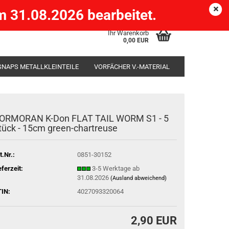
Köpenick )
eMail
Kundenlogin
Merkzettel
 31.08.2026 bearbeitet.
Ihr Warenkorb
0,00 EUR
SNAPS METALLKLEINTEILE
VORFÄCHER V.-MATERIAL
SÄCKE
RUTENHALTER STÄNDER ROD-POD
ORMORAN K-Don FLAT TAIL WORM S1 - 5
tück - 15cm green-chartreuse
t.Nr.:
0851-30152
eferzeit:
3-5 Werktage ab
31.08.2026
(Ausland abweichend)
IN:
4027093320064
2,90 EUR