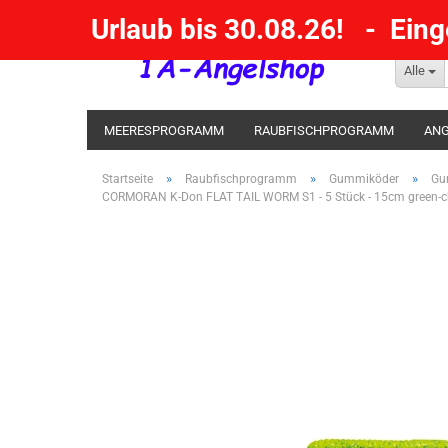
Urlaub bis 30.08.26! - Ein
Alle
MEERESPROGRAMM
RAUBFISCHPROGRAMM
ANG
KESCHER / SENKE / GAFF
POSEN SBIRULINOS
BL
»
»
»
Startseite
Raubfischprogramm
Gummiköder
Gu
CORMORAN K-Don FLAT TAIL WORM S1 - 5 Stück - 15cm green-c
MESSER UND MEHR
RÄUCHERNN / OUTDOOR / BBQ