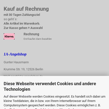
Kauf auf Rechnung
mit 30 Tagen Zahlungsziel
so geht´s:
Alle Artikel im Warenkorb.
Zur Kasse gehen + Auswahl
Rechnung
Erst kaufen dann bezahlen
1A-Angelshop
Gunter Hausmann
Krumme Str. 19, 12526 Berlin
Mail: post@1a-angelshop.de
Diese Webseite verwendet Cookies und andere
1A-Angelshop-
Technologien
:
Ladengeschäft:
Auf dieser Webseite werden Cookies eingesetzt. Es handelt sich dabei um
kleine Textdateien, die in bzw. von Ihrem Internetbrowser auf Ihrem
Regattastr. 66
Computersystem gespeichert werden. Diese Cookies ermöglichen z. B.