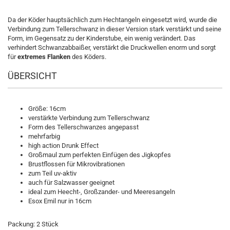
Da der Köder hauptsächlich zum Hechtangeln eingesetzt wird, wurde die
Verbindung zum Tellerschwanz in dieser Version stark verstärkt und seine
Form, im Gegensatz zu der Kinderstube, ein wenig verändert. Das
verhindert Schwanzabbaißer, verstärkt die Druckwellen enorm und sorgt
für
extremes Flanken
des Köders.
ÜBERSICHT
Größe: 16cm
verstärkte Verbindung zum Tellerschwanz
Form des Tellerschwanzes angepasst
mehrfarbig
high action Drunk Effect
Großmaul zum perfekten Einfügen des Jigkopfes
Brustflossen für Mikrovibrationen
zum Teil uv-aktiv
auch für Salzwasser geeignet
ideal zum Heecht-, Großzander- und Meeresangeln
Esox Emil nur in 16cm
Packung: 2 Stück