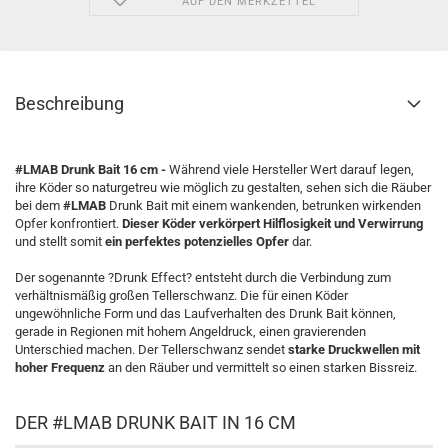
AUF DEN MERKZETTEL
Beschreibung
#LMAB Drunk Bait 16 cm -
Während viele Hersteller Wert darauf legen,
ihre Köder so naturgetreu wie möglich zu gestalten, sehen sich die Räuber
bei dem
#LMAB
Drunk Bait mit einem wankenden, betrunken wirkenden
Opfer konfrontiert.
Dieser Köder verkörpert Hilflosigkeit und Verwirrung
und stellt somit
ein perfektes potenzielles Opfer
dar.
Der sogenannte ?Drunk Effect? entsteht durch die Verbindung zum
verhältnismäßig großen Tellerschwanz. Die für einen Köder
ungewöhnliche Form und das Laufverhalten des Drunk Bait können,
gerade in Regionen mit hohem Angeldruck, einen gravierenden
Unterschied machen. Der Tellerschwanz sendet
starke Druckwellen mit
hoher Frequenz
an den Räuber und vermittelt so einen starken Bissreiz.
DER #LMAB DRUNK BAIT IN 16 CM