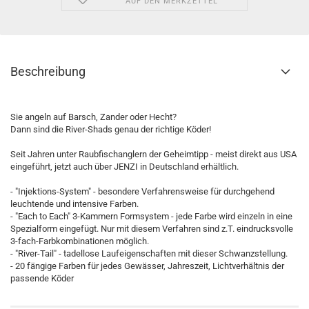
AUF DEN MERKZETTEL
Beschreibung
Sie angeln auf Barsch, Zander oder Hecht?
Dann sind die River-Shads genau der richtige Köder!
Seit Jahren unter Raubfischanglern der Geheimtipp - meist direkt aus USA
eingeführt, jetzt auch über JENZI in Deutschland erhältlich.
- "Injektions-System" - besondere Verfahrensweise für durchgehend
leuchtende und intensive Farben.
- "Each to Each" 3-Kammern Formsystem - jede Farbe wird einzeln in eine
Spezialform eingefügt. Nur mit diesem Verfahren sind z.T. eindrucksvolle
3-fach-Farbkombinationen möglich.
- "River-Tail" - tadellose Laufeigenschaften mit dieser Schwanzstellung.
- 20 fängige Farben für jedes Gewässer, Jahreszeit, Lichtverhältnis der
passende Köder