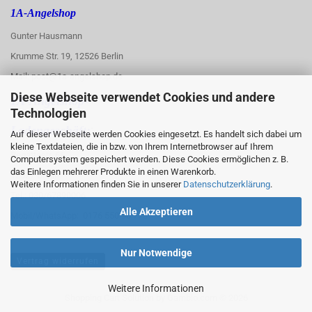
1A-Angelshop
Gunter Hausmann
Krumme Str. 19, 12526 Berlin
Mail: post@1a-angelshop.de
Diese Webseite verwendet Cookies und andere
1A-Angelshop-
Technologien
:
Ladengeschäft:
Auf dieser Webseite werden Cookies eingesetzt. Es handelt sich dabei um
kleine Textdateien, die in bzw. von Ihrem Internetbrowser auf Ihrem
Regattastr. 66
Computersystem gespeichert werden. Diese Cookies ermöglichen z. B.
das Einlegen mehrerer Produkte in einen Warenkorb.
12527 Berlin
Weitere Informationen finden Sie in unserer
Datenschutzerklärung
.
Tel.: 030/67890006
Alle Akzeptieren
Mobil/WhatsApp: 0176 550 90 773
Nur Notwendige
Vertrag widerrufen
Weitere Informationen
Shopping Cart Solution
by Gambio.com © 2026