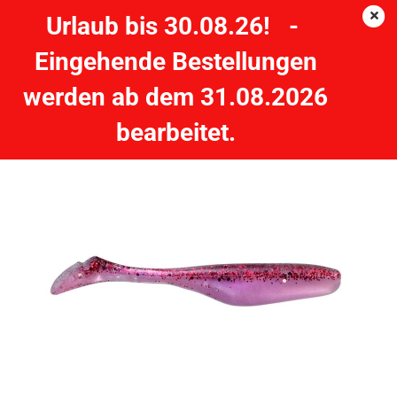
Urlaub bis 30.08.26! -
Eingehende Bestellungen
JENZI USA-BASS River-Shad Grösse 8" - 20 cm #A
werden ab dem 31.08.2026
JENZI
bearbeitet.