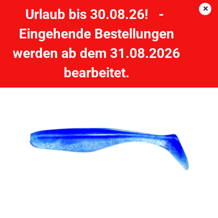
Urlaub bis 30.08.26! -
Eingehende Bestellungen
JENZI USA-BASS River-Shad Grösse 5" - 12cm #Z
werden ab dem 31.08.2026
JENZI
bearbeitet.