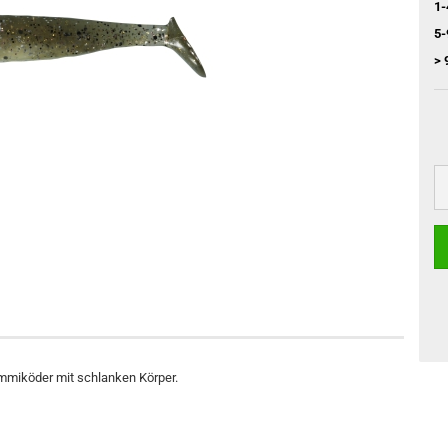
1-
5-
> 
ummiköder mit schlanken Körper.