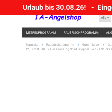
Urlaub bis 30.08.26! - Ein
Alle
MEERESPROGRAMM
RAUBFISCHPROGRAMM
ANG
KESCHER / SENKE / GAFF
POSEN SBIRULINOS
BL
»
»
»
Startseite
Raubfischprogramm
Gummiköder
Gu
12,5 cm BERKLEY Flex Grass Pig Shad - Copper Field - 1 Stück 
MESSER UND MEHR
RÄUCHERNN / OUTDOOR / BBQ