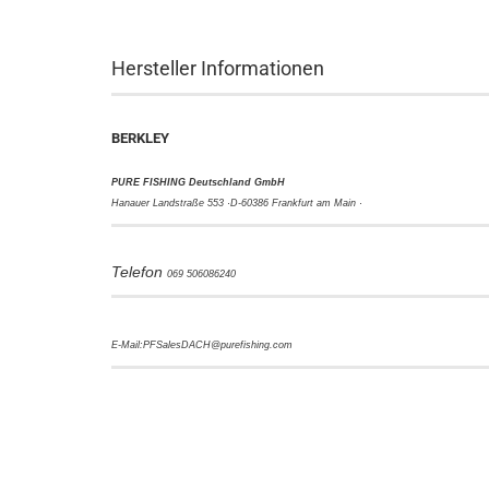
Hersteller Informationen
BERKLEY
PURE FISHING Deutschland GmbH
Hanauer Landstraße 553 ·
D-60386 Frankfurt am Main ·
Telefon
069 506086240
E-Mail:PFSalesDACH@purefishing.com