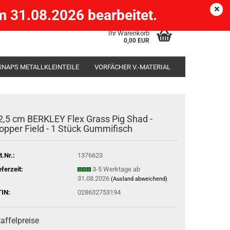
Köpenick )
eMail
Kundenlogin
Merkzettel
 31.08.2026 bearbeitet.
Ihr Warenkorb
0,00 EUR
SNAPS METALLKLEINTEILE
VORFÄCHER V.-MATERIAL
SÄCKE
RUTENHALTER STÄNDER ROD-POD
2,5 cm BERKLEY Flex Grass Pig Shad -
opper Field - 1 Stück Gummifisch
t.Nr.:
1376623
eferzeit:
3-5 Werktage ab
31.08.2026
(Ausland abweichend)
IN:
028632753194
affelpreise