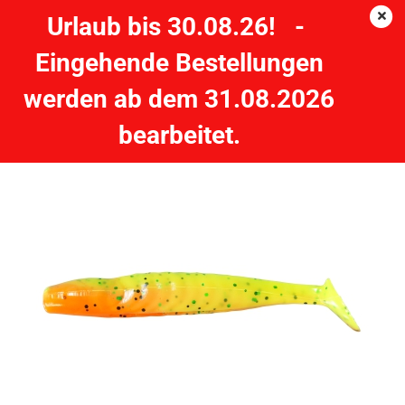
Urlaub bis 30.08.26! -
Eingehende Bestellungen
10 cm BERKLEY Flex Grass Pig Shad - Firetiger- 1 Stück
werden ab dem 31.08.2026
Gummifisch
bearbeitet.
BERKLEY