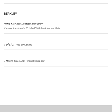
BERKLEY
PURE FISHING Deutschland GmbH
Hanauer Landstraße 553 ·
D-60386 Frankfurt am Main ·
Telefon
069 506086240
E-Mail:PFSalesDACH@purefishing.com