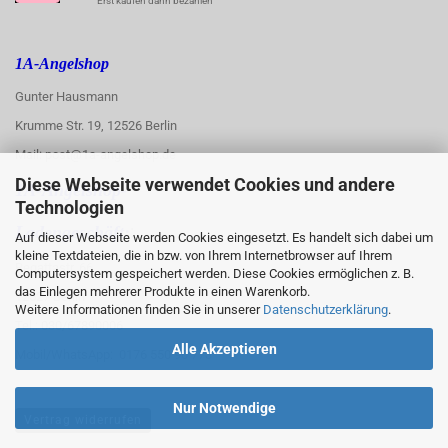
Erst kaufen dann bezahlen
1A-Angelshop
Gunter Hausmann
Krumme Str. 19, 12526 Berlin
Mail: post@1a-angelshop.de
Diese Webseite verwendet Cookies und andere
1A-Angelshop-
Technologien
:
Ladengeschäft:
Auf dieser Webseite werden Cookies eingesetzt. Es handelt sich dabei um
kleine Textdateien, die in bzw. von Ihrem Internetbrowser auf Ihrem
Regattastr. 66
Computersystem gespeichert werden. Diese Cookies ermöglichen z. B.
das Einlegen mehrerer Produkte in einen Warenkorb.
12527 Berlin
Weitere Informationen finden Sie in unserer
Datenschutzerklärung
.
Tel.: 030/67890006
Alle Akzeptieren
Mobil/WhatsApp: 0176 550 90 773
Nur Notwendige
Vertrag widerrufen