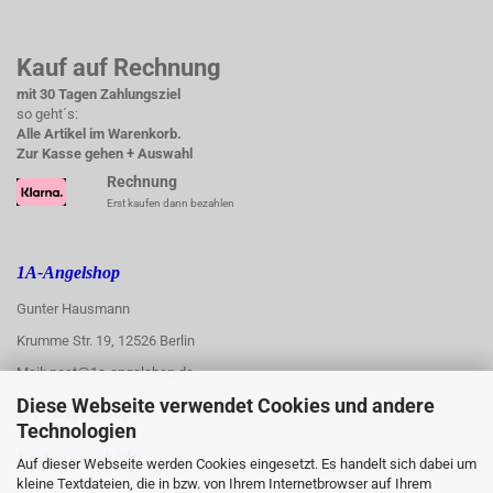
Kauf auf Rechnung
mit 30 Tagen Zahlungsziel
so geht´s:
Alle Artikel im Warenkorb.
Zur Kasse gehen + Auswahl
Rechnung
Erst kaufen dann bezahlen
1A-Angelshop
Gunter Hausmann
Krumme Str. 19, 12526 Berlin
Mail: post@1a-angelshop.de
Diese Webseite verwendet Cookies und andere
1A-Angelshop-
Technologien
:
Ladengeschäft:
Auf dieser Webseite werden Cookies eingesetzt. Es handelt sich dabei um
kleine Textdateien, die in bzw. von Ihrem Internetbrowser auf Ihrem