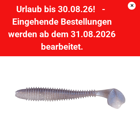
Urlaub bis 30.08.26! -
Eingehende Bestellungen
SHIRASU Soft Lures - Akiri Worm - Saburo - 7 cm
werden ab dem 31.08.2026
BALZER
bearbeitet.