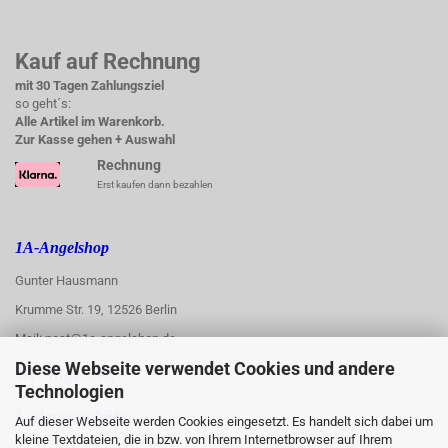
Kauf auf Rechnung
mit 30 Tagen Zahlungsziel
so geht´s:
Alle Artikel im Warenkorb.
Zur Kasse gehen + Auswahl
Rechnung
Erst kaufen dann bezahlen
1A-Angelshop
Gunter Hausmann
Krumme Str. 19, 12526 Berlin
Mail: post@1a-angelshop.de
Diese Webseite verwendet Cookies und andere
1A-Angelshop-
Technologien
:
Ladengeschäft:
Auf dieser Webseite werden Cookies eingesetzt. Es handelt sich dabei um
kleine Textdateien, die in bzw. von Ihrem Internetbrowser auf Ihrem