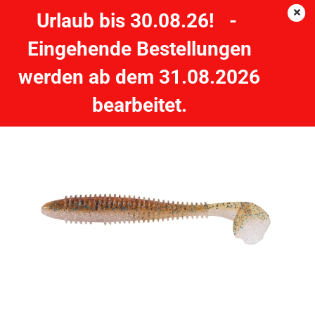
Urlaub bis 30.08.26! -
Eingehende Bestellungen
SHIRASU Soft Lures - Akiri Worm - Beniko- 7 cm
werden ab dem 31.08.2026
BALZER
bearbeitet.