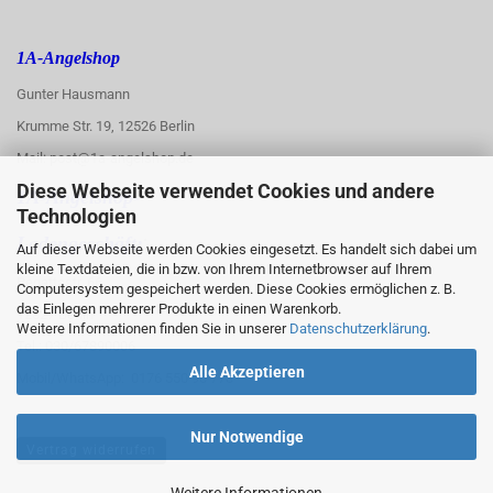
1A-Angelshop
Gunter Hausmann
Krumme Str. 19, 12526 Berlin
Mail: post@1a-angelshop.de
Diese Webseite verwendet Cookies und andere
1A-Angelshop-
Technologien
:
Ladengeschäft:
Auf dieser Webseite werden Cookies eingesetzt. Es handelt sich dabei um
kleine Textdateien, die in bzw. von Ihrem Internetbrowser auf Ihrem
Regattastr. 66
Computersystem gespeichert werden. Diese Cookies ermöglichen z. B.
das Einlegen mehrerer Produkte in einen Warenkorb.
12527 Berlin
Weitere Informationen finden Sie in unserer
Datenschutzerklärung
.
Tel.: 030/67890006
Alle Akzeptieren
Mobil/WhatsApp: 0176 550 90 773
Nur Notwendige
Vertrag widerrufen