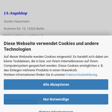
1A-Angelshop
Gunter Hausmann
Krumme Str. 19, 12526 Berlin
Mail: post@1a-angelshop.de
Diese Webseite verwendet Cookies und andere
1A-Angelshop-
Technologien
:
Ladengeschäft:
Auf dieser Webseite werden Cookies eingesetzt. Es handelt sich dabei um
kleine Textdateien, die in bzw. von Ihrem Internetbrowser auf Ihrem
Regattastr. 66
Computersystem gespeichert werden. Diese Cookies ermöglichen z. B.
das Einlegen mehrerer Produkte in einen Warenkorb.
12527 Berlin
Weitere Informationen finden Sie in unserer
Datenschutzerklärung
.
Tel.: 030/67890006
Alle Akzeptieren
Mobil/WhatsApp: 0176 550 90 773
Nur Notwendige
Vertrag widerrufen