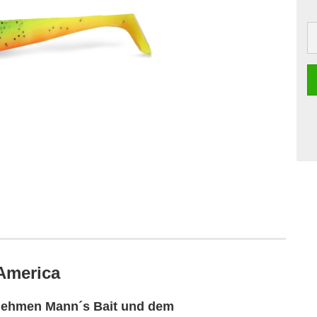
 America
nehmen Mann´s Bait und dem