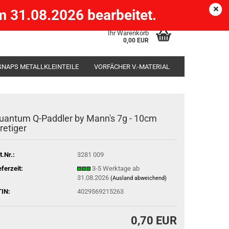
Köpenick )
eMail
Kundenlogin
Merkzettel
 31.08.2026 bearbeitet.
Ihr Warenkorb
0,00 EUR
SNAPS METALLKLEINTEILE
VORFÄCHER V.-MATERIAL
SÄCKE
RUTENHALTER STÄNDER ROD-POD
uantum Q-Paddler by Mann's 7g - 10cm
iretiger
t.Nr.:
3281 009
eferzeit:
3-5 Werktage ab
31.08.2026
(Ausland abweichend)
IN:
4029569215263
0,70 EUR