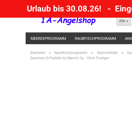
Urlaub bis 30.08.26! - Ein
Alle
MEERESPROGRAMM
RAUBFISCHPROGRAMM
ANG
KESCHER / SENKE / GAFF
POSEN SBIRULINOS
BL
»
»
»
Startseite
Raubfischprogramm
Gummiköder
Gu
Quantum Q-Paddler by Mann's 7g - 10cm Firetiger
MESSER UND MEHR
RÄUCHERNN / OUTDOOR / BBQ