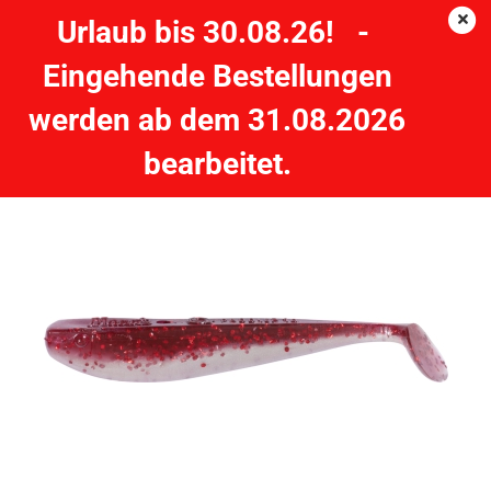
Urlaub bis 30.08.26! -
Eingehende Bestellungen
Quantum Q-Paddler by Mann's 7g - 10cm - red shad
werden ab dem 31.08.2026
QUANTUM
bearbeitet.