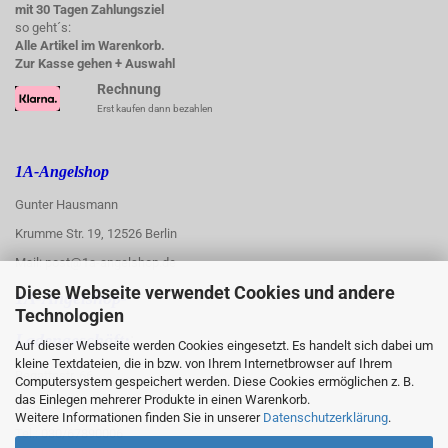
mit 30 Tagen Zahlungsziel
so geht´s:
Alle Artikel im Warenkorb.
Zur Kasse gehen + Auswahl
Rechnung
Erst kaufen dann bezahlen
1A-Angelshop
Gunter Hausmann
Krumme Str. 19, 12526 Berlin
Mail: post@1a-angelshop.de
Diese Webseite verwendet Cookies und andere
1A-Angelshop-
Technologien
:
Ladengeschäft:
Auf dieser Webseite werden Cookies eingesetzt. Es handelt sich dabei um
kleine Textdateien, die in bzw. von Ihrem Internetbrowser auf Ihrem
Regattastr. 66
Computersystem gespeichert werden. Diese Cookies ermöglichen z. B.
das Einlegen mehrerer Produkte in einen Warenkorb.
12527 Berlin
Weitere Informationen finden Sie in unserer
Datenschutzerklärung
.
Tel.: 030/67890006