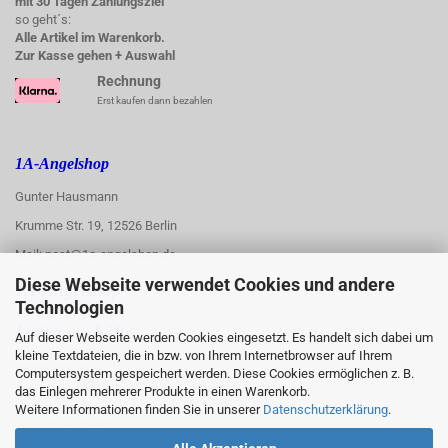
mit 30 Tagen Zahlungsziel
so geht´s:
Alle Artikel im Warenkorb.
Zur Kasse gehen + Auswahl
Rechnung
Erst kaufen dann bezahlen
1A-Angelshop
Gunter Hausmann
Krumme Str. 19, 12526 Berlin
Mail: post@1a-angelshop.de
Diese Webseite verwendet Cookies und andere
1A-Angelshop-
Technologien
:
Ladengeschäft:
Auf dieser Webseite werden Cookies eingesetzt. Es handelt sich dabei um
kleine Textdateien, die in bzw. von Ihrem Internetbrowser auf Ihrem
Regattastr. 66
Computersystem gespeichert werden. Diese Cookies ermöglichen z. B.
das Einlegen mehrerer Produkte in einen Warenkorb.
12527 Berlin
Weitere Informationen finden Sie in unserer
Datenschutzerklärung
.
Tel.: 030/67890006