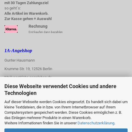
mit 30 Tagen Zahlungsziel
so geht´s:
Alle Artikel im Warenkorb.
Zur Kasse gehen + Auswahl
Rechnung
Erst kaufen dann bezahlen
1A-Angelshop
Gunter Hausmann
Krumme Str. 19, 12526 Berlin
Mail: post@1a-angelshop.de
Diese Webseite verwendet Cookies und andere
1A-Angelshop-
Technologien
:
Ladengeschäft:
Auf dieser Webseite werden Cookies eingesetzt. Es handelt sich dabei um
kleine Textdateien, die in bzw. von Ihrem Internetbrowser auf Ihrem
Regattastr. 66
Computersystem gespeichert werden. Diese Cookies ermöglichen z. B.
das Einlegen mehrerer Produkte in einen Warenkorb.
12527 Berlin
Weitere Informationen finden Sie in unserer
Datenschutzerklärung
.
Tel.: 030/67890006