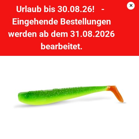
Urlaub bis 30.08.26! -
Eingehende Bestellungen
Quantum Q-Paddler by Mann's 3,5g - 8cm - hot shad
werden ab dem 31.08.2026
QUANTUM
bearbeitet.