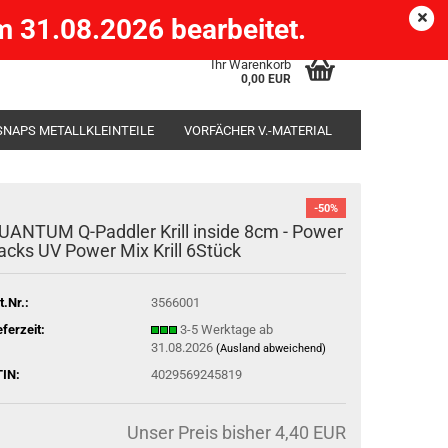
Köpenick )
eMail
Kundenlogin
Merkzettel
 31.08.2026 bearbeitet.
Ihr Warenkorb
0,00 EUR
SNAPS METALLKLEINTEILE
VORFÄCHER V.-MATERIAL
SÄCKE
RUTENHALTER STÄNDER ROD-POD
-50%
UANTUM Q-Paddler Krill inside 8cm - Power
acks UV Power Mix Krill 6Stück
t.Nr.:
3566001
eferzeit:
3-5 Werktage ab
31.08.2026
(Ausland abweichend)
IN:
4029569245819
Unser Preis bisher 4,40 EUR