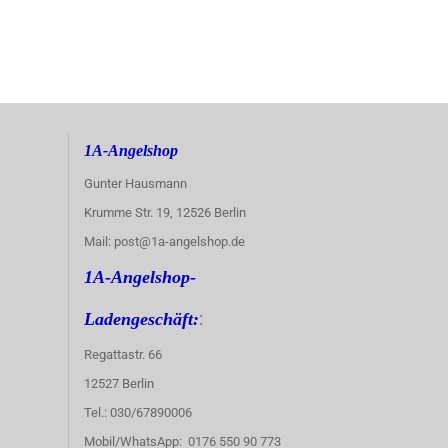
1A-Angelshop
Gunter Hausmann
Krumme Str. 19, 12526 Berlin
Mail: post@1a-angelshop.de
1A-Angelshop-
:
Ladengeschäft:
Regattastr. 66
12527 Berlin
Tel.: 030/67890006
Mobil/WhatsApp: 0176 550 90 773