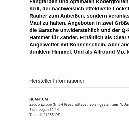
Fangfarben und optimalen Ködergrößen, v
Krill, der nachweislich effektivste Locksto
Räuber zum Anbeißen, sondern veranlass
Maul zu halten. Angeboten in zwei Größe
die Barsche unwiderstehlich und der Q-P
Hammer für Zander. Erhältlich als Clear 
Angelwetter mit Sonnenschein. Aber auc
dunklem Himmel. Und als Allround Mix fü
Hersteller Informationen
QUANTUM
Zebco Europe GmbH (Geschäftsbetrieb eingestellt zum 1. Ja
Elsterbogen 12-14
Tostedt, 21255, DE