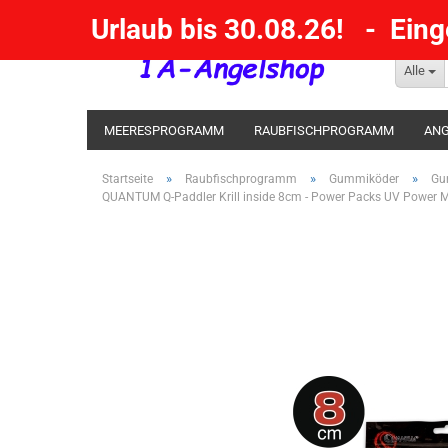
Urlaub bis 30.08.26! - Ein
Alle
MEERESPROGRAMM
RAUBFISCHPROGRAMM
ANG
KESCHER / SENKE / GAFF
POSEN SBIRULINOS
BL
»
»
»
Startseite
Raubfischprogramm
Gummiköder
Gu
QUANTUM Q-Paddler Krill inside 8cm - Power Packs UV Power Mi
MESSER UND MEHR
RÄUCHERNN / OUTDOOR / BBQ