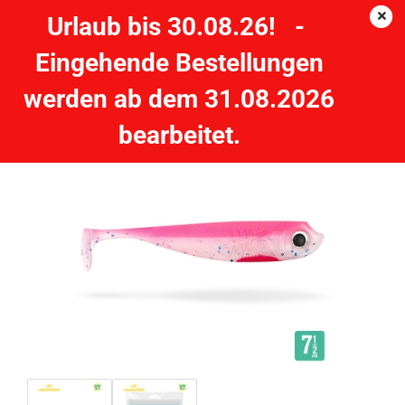
Urlaub bis 30.08.26! -
Eingehende Bestellungen
Lieblingsköder Pinky 7,5 cm - 5 Stück
werden ab dem 31.08.2026
bearbeitet.