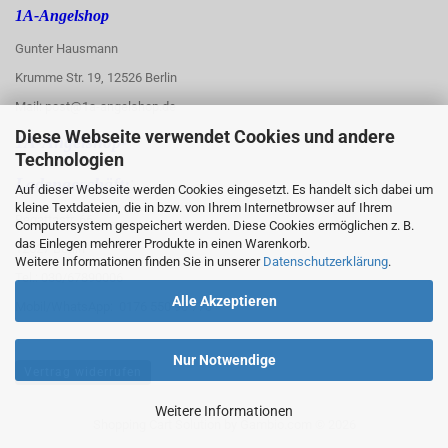
1A-Angelshop
Gunter Hausmann
Krumme Str. 19, 12526 Berlin
Mail: post@1a-angelshop.de
Diese Webseite verwendet Cookies und andere
1A-Angelshop-
Technologien
:
Ladengeschäft:
Auf dieser Webseite werden Cookies eingesetzt. Es handelt sich dabei um
kleine Textdateien, die in bzw. von Ihrem Internetbrowser auf Ihrem
Regattastr. 66
Computersystem gespeichert werden. Diese Cookies ermöglichen z. B.
das Einlegen mehrerer Produkte in einen Warenkorb.
12527 Berlin
Weitere Informationen finden Sie in unserer
Datenschutzerklärung
.
Tel.: 030/67890006
Alle Akzeptieren
Mobil/WhatsApp: 0176 550 90 773
Nur Notwendige
Vertrag widerrufen
Weitere Informationen
Shopping Cart Solution
by Gambio.com © 2026