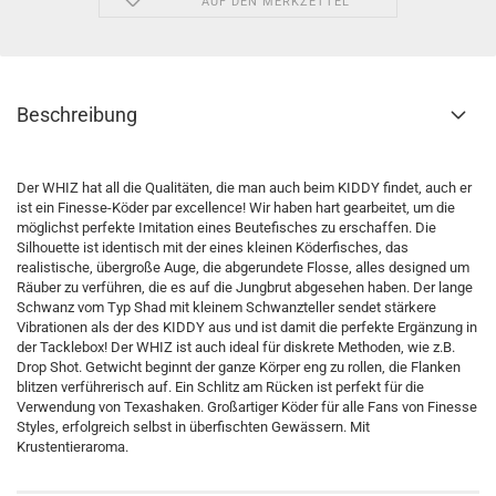
AUF DEN MERKZETTEL
Beschreibung
Der WHIZ hat all die Qualitäten, die man auch beim KIDDY findet, auch er
ist ein Finesse-Köder par excellence! Wir haben hart gearbeitet, um die
möglichst perfekte Imitation eines Beutefisches zu erschaffen. Die
Silhouette ist identisch mit der eines kleinen Köderfisches, das
realistische, übergroße Auge, die abgerundete Flosse, alles designed um
Räuber zu verführen, die es auf die Jungbrut abgesehen haben. Der lange
Schwanz vom Typ Shad mit kleinem Schwanzteller sendet stärkere
Vibrationen als der des KIDDY aus und ist damit die perfekte Ergänzung in
der Tacklebox! Der WHIZ ist auch ideal für diskrete Methoden, wie z.B.
Drop Shot. Getwicht beginnt der ganze Körper eng zu rollen, die Flanken
blitzen verführerisch auf. Ein Schlitz am Rücken ist perfekt für die
Verwendung von Texashaken. Großartiger Köder für alle Fans von Finesse
Styles, erfolgreich selbst in überfischten Gewässern. Mit
Krustentieraroma.