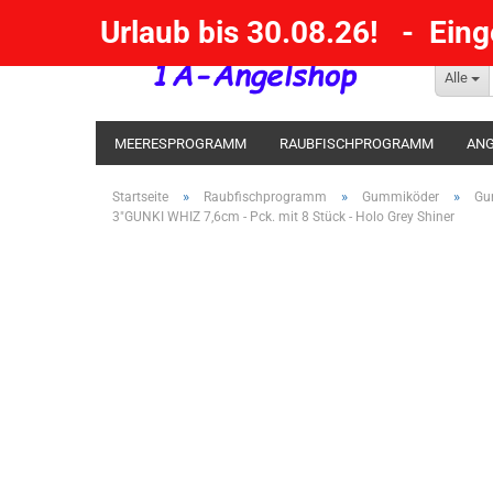
Urlaub bis 30.08.26! - Ein
Alle
MEERESPROGRAMM
RAUBFISCHPROGRAMM
ANG
KESCHER / SENKE / GAFF
POSEN SBIRULINOS
BL
»
»
»
Startseite
Raubfischprogramm
Gummiköder
Gu
3"GUNKI WHIZ 7,6cm - Pck. mit 8 Stück - Holo Grey Shiner
MESSER UND MEHR
RÄUCHERNN / OUTDOOR / BBQ