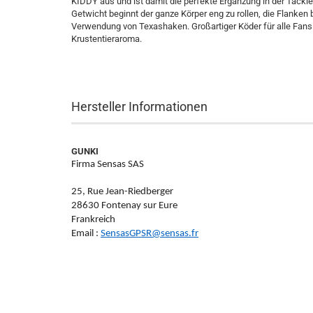
KIDDY aus und ist damit die perfekte Ergänzung in der Tackle
Getwicht beginnt der ganze Körper eng zu rollen, die Flanken b
Verwendung von Texashaken. Großartiger Köder für alle Fans v
Krustentieraroma.
Hersteller Informationen
GUNKI
Firma Sensas SAS
25, Rue Jean-Riedberger
28630 Fontenay sur Eure
Frankreich
Email :
SensasGPSR@sensas.fr