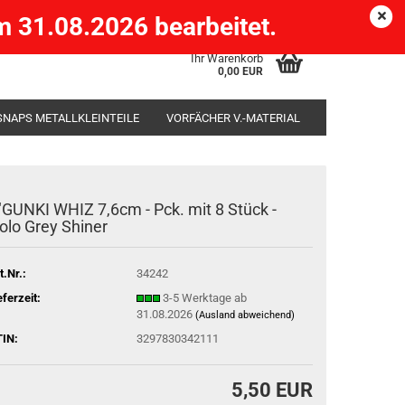
Köpenick )
eMail
Kundenlogin
Merkzettel
 31.08.2026 bearbeitet.
Ihr Warenkorb
0,00 EUR
SNAPS METALLKLEINTEILE
VORFÄCHER V.-MATERIAL
SÄCKE
RUTENHALTER STÄNDER ROD-POD
"GUNKI WHIZ 7,6cm - Pck. mit 8 Stück -
olo Grey Shiner
t.Nr.:
34242
eferzeit:
3-5 Werktage ab
31.08.2026
(Ausland abweichend)
IN:
3297830342111
5,50 EUR