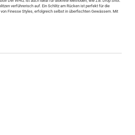
box! Der WHIZ ist auch ideal für diskrete Methoden, wie z.B. Drop Shot.
litzen verführerisch auf. Ein Schlitz am Rücken ist perfekt für die
on Finesse Styles, erfolgreich selbst in überfischten Gewässern. Mit