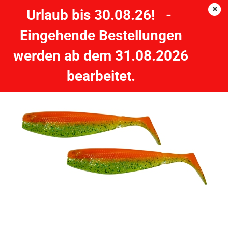
Urlaub bis 30.08.26! -
Eingehende Bestellungen
2 Stück 3.1" GUNKI G'BUMB 8cm Orange Chart Belly
werden ab dem 31.08.2026
bearbeitet.