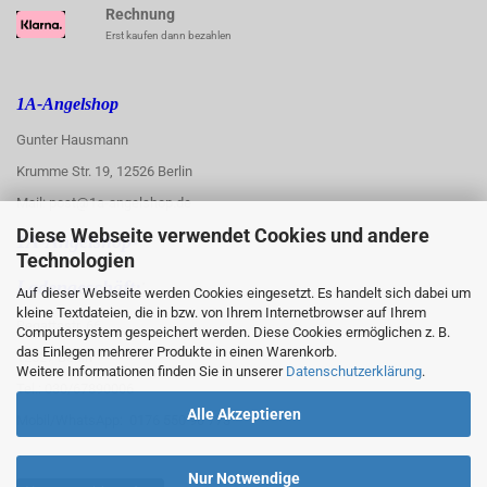
Rechnung
Erst kaufen dann bezahlen
1A-Angelshop
Gunter Hausmann
Krumme Str. 19, 12526 Berlin
Mail: post@1a-angelshop.de
Diese Webseite verwendet Cookies und andere
1A-Angelshop-
Technologien
:
Ladengeschäft:
Auf dieser Webseite werden Cookies eingesetzt. Es handelt sich dabei um
kleine Textdateien, die in bzw. von Ihrem Internetbrowser auf Ihrem
Regattastr. 66
Computersystem gespeichert werden. Diese Cookies ermöglichen z. B.
das Einlegen mehrerer Produkte in einen Warenkorb.
12527 Berlin
Weitere Informationen finden Sie in unserer
Datenschutzerklärung
.
Tel.: 030/67890006
Alle Akzeptieren
Mobil/WhatsApp: 0176 550 90 773
Nur Notwendige