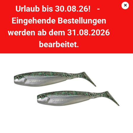
Urlaub bis 30.08.26! -
Eingehende Bestellungen
2 Stück 3.1" GUNKI G'BUMB 8cm Green Shiner
werden ab dem 31.08.2026
bearbeitet.