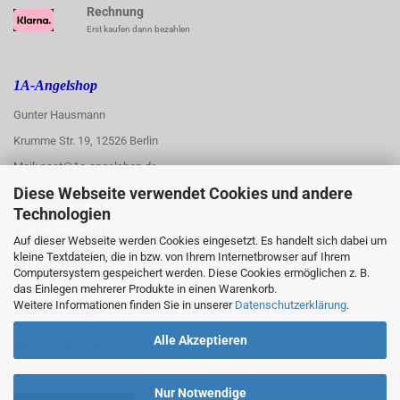
Rechnung
Erst kaufen dann bezahlen
1A-Angelshop
Gunter Hausmann
Krumme Str. 19, 12526 Berlin
Mail: post@1a-angelshop.de
Diese Webseite verwendet Cookies und andere
1A-Angelshop-
Technologien
:
Ladengeschäft:
Auf dieser Webseite werden Cookies eingesetzt. Es handelt sich dabei um
kleine Textdateien, die in bzw. von Ihrem Internetbrowser auf Ihrem
Regattastr. 66
Computersystem gespeichert werden. Diese Cookies ermöglichen z. B.
das Einlegen mehrerer Produkte in einen Warenkorb.
12527 Berlin
Weitere Informationen finden Sie in unserer
Datenschutzerklärung
.
Tel.: 030/67890006
Alle Akzeptieren
Mobil/WhatsApp: 0176 550 90 773
Nur Notwendige