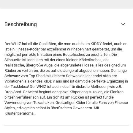
Beschreibung
Der WHIZ hat all die Qualitäten, die man auch beim KIDDY findet, auch er
ist ein Finesse-Köder par excellence! Wir haben hart gearbeitet, um die
möglichst perfekte Imitation eines Beutefisches zu erschaffen. Die
Silhouette ist identisch mit der eines kleinen Köderfisches, das
realistische, übergroße Auge, die abgerundete Flosse, alles designed um
Räuber zu verführen, die es auf die Jungbrut abgesehen haben. Der lange
Schwanz vom Typ Shad mit kleinem Schwanzteller sendet stärkere
Vibrationen als der des KIDDY aus und ist damit die perfekte Ergänzung in
der Tacklebox! Der WHIZ ist auch ideal für diskrete Methoden, wie z.B.
Drop Shot. Getwicht beginnt der ganze Körper eng zu rollen, die Flanken
blitzen verführerisch auf. Ein Schlitz am Rücken ist perfekt für die
Verwendung von Texashaken. Großartiger Köder für alle Fans von Finesse
Styles, erfolgreich selbst in überfischten Gewässern. Mit
Krustentieraroma.