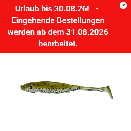
Urlaub bis 30.08.26! -
Eingehende Bestellungen
2"GUNKI WHIZ 5cm - Pck. mit 12 Stück - Ghost Brown
werden ab dem 31.08.2026
GUNKI
bearbeitet.