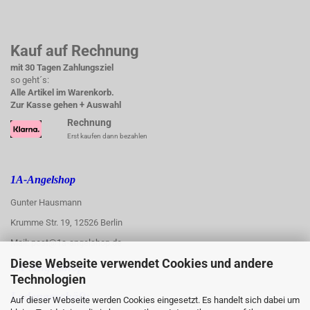
Kauf auf Rechnung
mit 30 Tagen Zahlungsziel
so geht´s:
Alle Artikel im Warenkorb.
Zur Kasse gehen + Auswahl
Rechnung
Erst kaufen dann bezahlen
1A-Angelshop
Gunter Hausmann
Krumme Str. 19, 12526 Berlin
Mail: post@1a-angelshop.de
Diese Webseite verwendet Cookies und andere
1A-Angelshop-
Technologien
:
Ladengeschäft:
Auf dieser Webseite werden Cookies eingesetzt. Es handelt sich dabei um