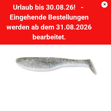
Urlaub bis 30.08.26! -
Eingehende Bestellungen
CORMORAN K-Don Turbo Tail S9 - 10cm roach - 5 Stück
werden ab dem 31.08.2026
CORMORAN
bearbeitet.