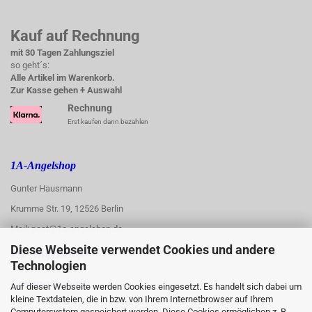
Kauf auf Rechnung
mit 30 Tagen Zahlungsziel
so geht´s:
Alle Artikel im Warenkorb.
Zur Kasse gehen + Auswahl
Rechnung
Erst kaufen dann bezahlen
1A-Angelshop
Gunter Hausmann
Krumme Str. 19, 12526 Berlin
Mail: post@1a-angelshop.de
Diese Webseite verwendet Cookies und andere
1A-Angelshop-
Technologien
:
Ladengeschäft:
Auf dieser Webseite werden Cookies eingesetzt. Es handelt sich dabei um
kleine Textdateien, die in bzw. von Ihrem Internetbrowser auf Ihrem
Regattastr. 66
Computersystem gespeichert werden. Diese Cookies ermöglichen z. B.