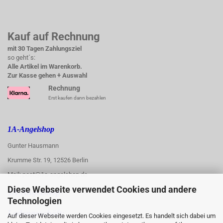
Kauf auf Rechnung
mit 30 Tagen Zahlungsziel
so geht´s:
Alle Artikel im Warenkorb.
Zur Kasse gehen + Auswahl
Rechnung
Erst kaufen dann bezahlen
1A-Angelshop
Gunter Hausmann
Krumme Str. 19, 12526 Berlin
Mail: post@1a-angelshop.de
Diese Webseite verwendet Cookies und andere
1A-Angelshop-
Technologien
:
Ladengeschäft:
Auf dieser Webseite werden Cookies eingesetzt. Es handelt sich dabei um