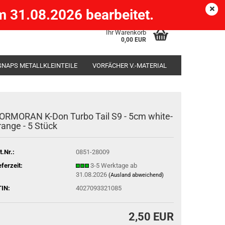
Köpenick )
eMail
Kundenlogin
Merkzettel
 31.08.2026 bearbeitet.
Ihr Warenkorb
0,00 EUR
SNAPS METALLKLEINTEILE
VORFÄCHER V.-MATERIAL
SÄCKE
RUTENHALTER STÄNDER ROD-POD
ORMORAN K-Don Turbo Tail S9 - 5cm white-
range - 5 Stück
t.Nr.:
0851-28009
eferzeit:
3-5 Werktage ab
31.08.2026
(Ausland abweichend)
IN:
4027093321085
2,50 EUR