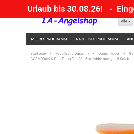
Urlaub bis 30.08.26! - Ein
Alle
MEERESPROGRAMM
RAUBFISCHPROGRAMM
ANG
KESCHER / SENKE / GAFF
POSEN SBIRULINOS
BL
»
»
»
Startseite
Raubfischprogramm
Gummiköder
Gu
CORMORAN K-Don Turbo Tail S9 - 5cm white-orange - 5 Stück
MESSER UND MEHR
RÄUCHERNN / OUTDOOR / BBQ