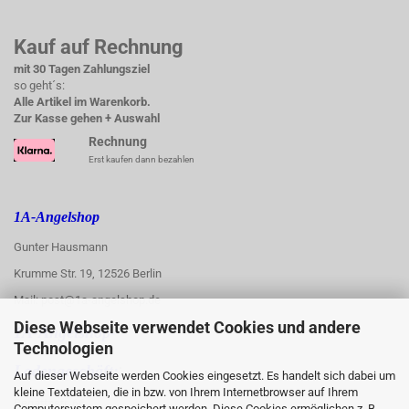
Kauf auf Rechnung
mit 30 Tagen Zahlungsziel
so geht´s:
Alle Artikel im Warenkorb.
Zur Kasse gehen + Auswahl
Rechnung
Erst kaufen dann bezahlen
1A-Angelshop
Gunter Hausmann
Krumme Str. 19, 12526 Berlin
Mail: post@1a-angelshop.de
Diese Webseite verwendet Cookies und andere
1A-Angelshop-
Technologien
:
Ladengeschäft:
Auf dieser Webseite werden Cookies eingesetzt. Es handelt sich dabei um
kleine Textdateien, die in bzw. von Ihrem Internetbrowser auf Ihrem
Regattastr. 66
Computersystem gespeichert werden. Diese Cookies ermöglichen z. B.