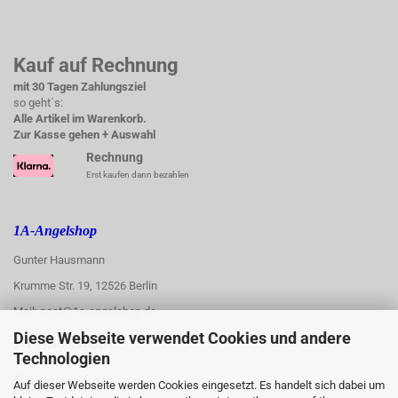
Kauf auf Rechnung
mit 30 Tagen Zahlungsziel
so geht´s:
Alle Artikel im Warenkorb.
Zur Kasse gehen + Auswahl
Rechnung
Erst kaufen dann bezahlen
1A-Angelshop
Gunter Hausmann
Krumme Str. 19, 12526 Berlin
Mail: post@1a-angelshop.de
Diese Webseite verwendet Cookies und andere
1A-Angelshop-
Technologien
:
Ladengeschäft:
Auf dieser Webseite werden Cookies eingesetzt. Es handelt sich dabei um